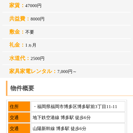
家賃：
47000円
共益費：
8000円
敷金：
不要
礼金：
1ヵ月
水道代：
2500円
家具家電レンタル：
7,000円～
物件概要
住所
・福岡県福岡市博多区博多駅前3丁目11-11
交通
地下鉄空港線 博多駅 徒歩6分
交通
山陽新幹線 博多駅 徒歩6分