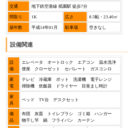
交通
地下鉄空港線 祇園駅 徒歩7分
間取り
1K
広さ
8.5帖・23.40㎡
築年数
平成14年01月
駐車場
空きなし
設備関連
設
エレベータ オートロック エアコン 温水洗浄
備
便座 クローゼット セパレート ガスコンロ
家
テレビ 冷蔵庫 ポット 洗濯機 電子レンジ
電
掃除機 炊飯器 ドライヤー 目覚まし時計
家
ベッド TV台 デスクセット
具
備
布団 灰皿 トイレブラシ ゴミ箱 ハンガー
品
物干し竿 鍋 フライパン カーテン