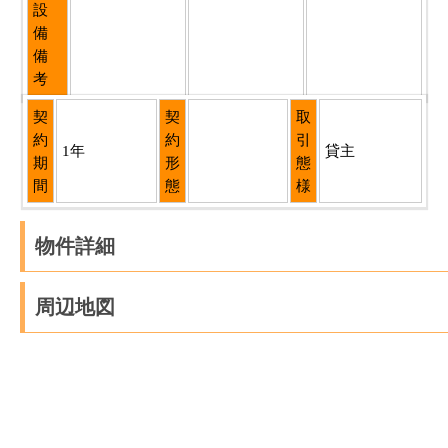
設
備
備
考
契
契
取
約
約
引
1年
貸主
期
形
態
間
態
様
物件詳細
周辺地図