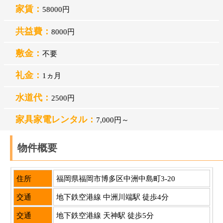
家賃：
58000円
共益費：
8000円
敷金：
不要
礼金：
1ヵ月
水道代：
2500円
家具家電レンタル：
7,000円～
物件概要
住所
福岡県福岡市博多区中洲中島町3-20
交通
地下鉄空港線 中洲川端駅 徒歩4分
交通
地下鉄空港線 天神駅 徒歩5分