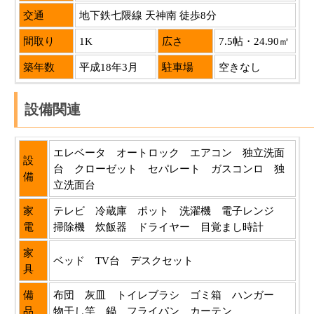
交通
地下鉄七隈線 天神南 徒歩8分
間取り
1K
広さ
7.5帖・24.90㎡
築年数
平成18年3月
駐車場
空きなし
設備関連
エレベータ オートロック エアコン 独立洗面
設
台 クローゼット セパレート ガスコンロ 独
備
立洗面台
家
テレビ 冷蔵庫 ポット 洗濯機 電子レンジ
電
掃除機 炊飯器 ドライヤー 目覚まし時計
家
ベッド TV台 デスクセット
具
備
布団 灰皿 トイレブラシ ゴミ箱 ハンガー
品
物干し竿 鍋 フライパン カーテン