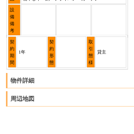
設
備
備
考
契
契
取
約
約
引
1年
貸主
期
形
態
間
態
様
物件詳細
周辺地図