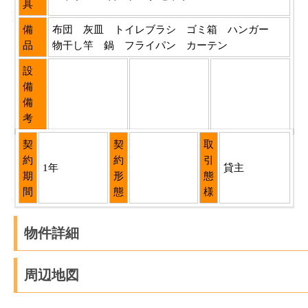
具
備
布団 灰皿 トイレブラシ ゴミ箱 ハンガー
品
物干し竿 鍋 フライパン カーテン
設
備
備
考
契
契
取
約
約
引
1年
貸主
期
形
態
間
態
様
物件詳細
周辺地図