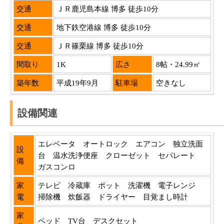
交通
ＪＲ鹿児島本線 博多 徒歩10分
交通
地下鉄空港線 博多 徒歩10分
交通
ＪＲ篠栗線 博多 徒歩10分
間取り
1K
広さ
8帖・24.99㎡
築年数
平成19年9月
駐車場
空きなし
設備関連
エレベータ オートロック エアコン 独立洗面
設
台 温水洗浄便座 クローゼット セパレート
備
ガスコンロ
家
テレビ 冷蔵庫 ポット 洗濯機 電子レンジ
電
掃除機 炊飯器 ドライヤー 目覚まし時計
家
ベッド TV台 デスクセット