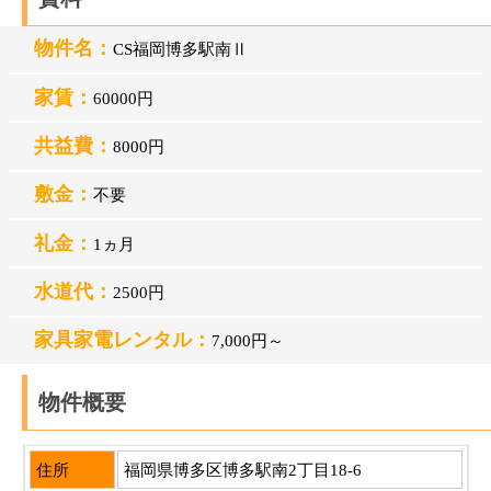
物件名：
CS福岡博多駅南Ⅱ
家賃：
60000円
共益費：
8000円
敷金：
不要
礼金：
1ヵ月
水道代：
2500円
家具家電レンタル：
7,000円～
物件概要
住所
福岡県博多区博多駅南2丁目18-6