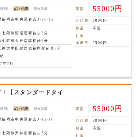
55000円
家賃:
福岡市中央区春吉3-26-12
共益費:
8000円
敷金:
不要
鉄七隈線渡辺通駅徒歩5分
礼金:
鉄七隈線天神南駅徒歩7分
水道代:
2500円
天神大牟田線西鉄福岡駅徒歩7分
7帖
7年7月
南Ⅰ【スタンダードタイ
55000円
家賃:
福岡市中央区春吉3-12-18
共益費:
8000円
敷金:
不要
鉄七隈線天神南駅徒歩5分
礼金: