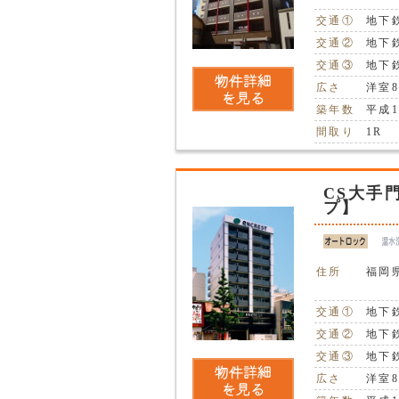
交通①
地下
交通②
地下
交通③
地下
広さ
洋室
築年数
平成1
間取り
1R
CS大手
プ】
住所
福岡県
交通①
地下
交通②
地下
交通③
地下
広さ
洋室