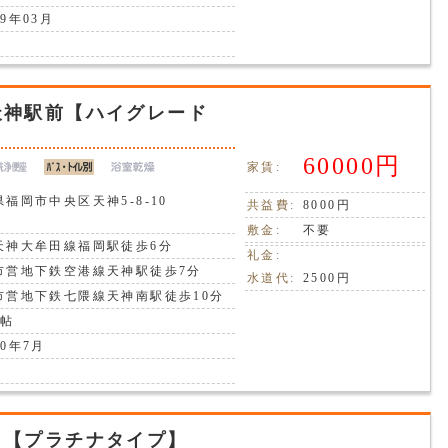
9年03月
天神駅前【ハイグレード
60000円
家賃:
福岡市中央区天神5-8-10
共益費:
8000円
敷金:
不要
天神大牟田線福岡駅徒歩6分
礼金:
市営地下鉄空港線天神駅徒歩7分
水道代:
2500円
市営地下鉄七隈線天神南駅徒歩10分
8帖
0年7月
Ⅲ【プラチナタイプ】