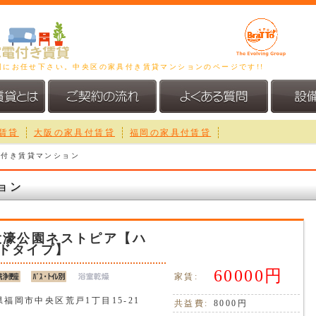
福岡にお任せ下さい。中央区の家具付き賃貸マンションのページです!!
賃貸
大阪の家具付賃貸
福岡の家具付賃貸
具付き賃貸マンション
ョン
大濠公園ネストピア【ハ
ドタイプ】
60000円
家賃:
県福岡市中央区荒戸1丁目15-21
共益費:
8000円