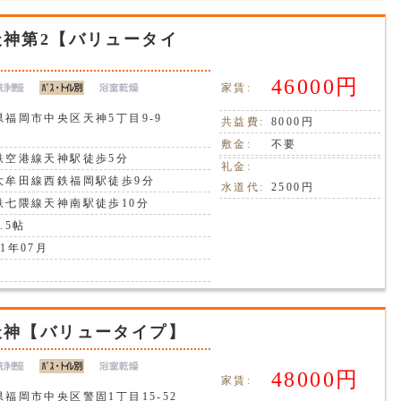
天神第2【バリュータイ
46000円
家賃:
県福岡市中央区天神5丁目9-9
共益費:
8000円
敷金:
不要
鉄空港線天神駅徒歩5分
礼金:
大牟田線西鉄福岡駅徒歩9分
水道代:
2500円
鉄七隈線天神南駅徒歩10分
.5帖
1年07月
天神【バリュータイプ】
48000円
家賃:
県福岡市中央区警固1丁目15-52