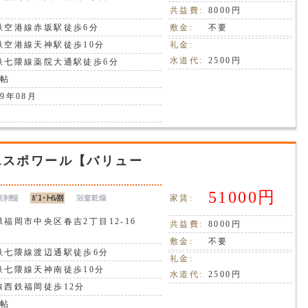
共益費:
8000円
鉄空港線赤坂駅徒歩6分
敷金:
不要
鉄空港線天神駅徒歩10分
礼金:
水道代:
2500円
鉄七隈線薬院大通駅徒歩6分
8帖
9年08月
エスポワール【バリュー
51000円
家賃:
県福岡市中央区春吉2丁目12-16
共益費:
8000円
敷金:
不要
鉄七隈線渡辺通駅徒歩6分
礼金:
鉄七隈線天神南徒歩10分
水道代:
2500円
線西鉄福岡徒歩12分
7帖