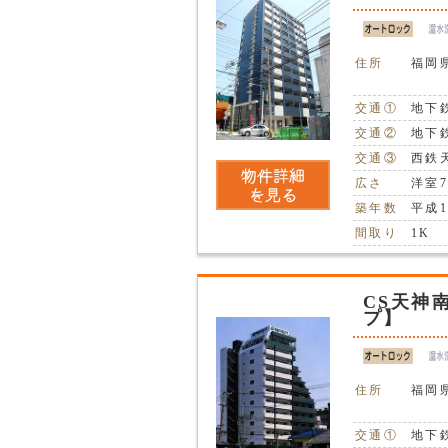
住所
福岡県
交通①
地下
交通②
地下
交通③
西鉄
広さ
洋室
築年数
平成1
間取り
1K
CS天神
プ】
住所
福岡県
交通①
地下