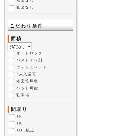
敷金なし
礼金なし
こだわり条件
面積
オートロック
バストイレ別
ウォシュレット
2人入居可
浴室乾燥機
ペット可能
駐車場
間取り
1R
1K
1DK以上