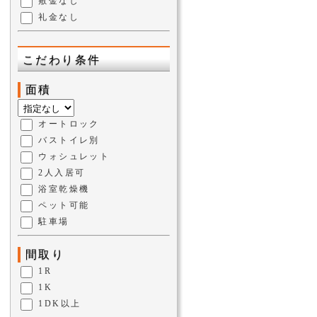
敷金なし
礼金なし
こだわり条件
面積
オートロック
バストイレ別
ウォシュレット
2人入居可
浴室乾燥機
ペット可能
駐車場
間取り
1R
1K
1DK以上