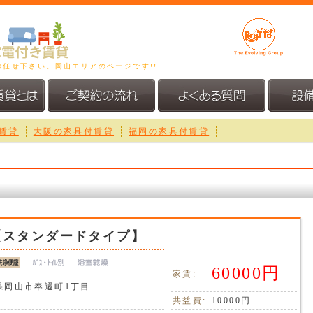
お任せ下さい。岡山エリアのページです!!
賃貸
大阪の家具付賃貸
福岡の家具付賃貸
【スタンダードタイプ】
60000円
家賃:
県岡山市奉還町1丁目
共益費:
10000円