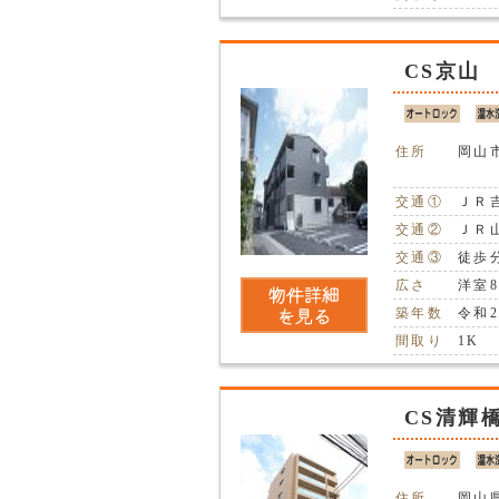
CS京山
住所
岡山
交通①
ＪＲ
交通②
ＪＲ
交通③
徒歩
広さ
洋室
築年数
令和
間取り
1K
CS清輝
住所
岡山