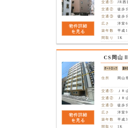
交通①
JR
交通②
徒歩
交通③
徒歩
広さ
洋室6
築年数
平成1
間取り
1K
CS岡山
住所
岡山
交通①
ＪＲ
交通②
ＪＲ
交通③
徒歩
広さ
洋室9
築年数
平成3
間取り
1K