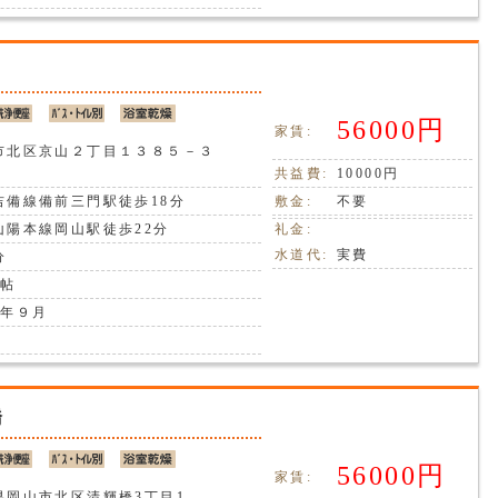
56000円
家賃:
市北区京山２丁目１３８５－３
共益費:
10000円
吉備線備前三門駅徒歩18分
敷金:
不要
山陽本線岡山駅徒歩22分
礼金:
水道代:
実費
分
8帖
2年９月
橋
56000円
家賃:
県岡山市北区清輝橋3丁目1