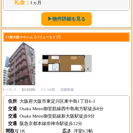
礼金：
1ヵ月
▶物件詳細を見る
CS新大阪マキシム【バリュータイプ】
住所
大阪府大阪市東淀川区東中島1丁目6-3
交通
Osaka Metro御堂筋線西中島南方駅徒歩8分
交通
Osaka Metro御堂筋線新大阪駅徒歩9分
交通
阪急京都本線崇禅寺駅徒歩12分
間取り
1K
広さ
洋室6.5帖