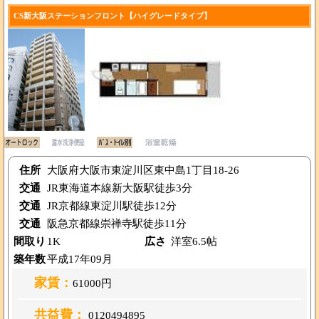
CS新大阪ステーションフロント【ハイグレードタイプ】
住所
大阪府大阪市東淀川区東中島1丁目18-26
交通
JR東海道本線新大阪駅徒歩3分
交通
JR京都線東淀川駅徒歩12分
交通
阪急京都線崇禅寺駅徒歩11分
間取り
1K
広さ
洋室6.5帖
築年数
平成17年09月
家賃：
61000円
共益費：
0120494895