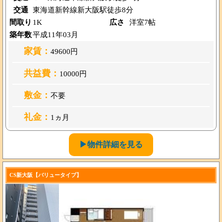
交通
東海道新幹線新大阪駅徒歩8分
間取り
1K
広さ
洋室7帖
築年数
平成11年03月
家賃：
49600円
共益費：
10000円
敷金：
不要
礼金：
1ヵ月
▶物件詳細を見る
CS新大阪【バリュータイプ】