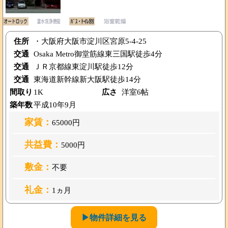
住所
・大阪府大阪市淀川区宮原5-4-25
交通
Osaka Metro御堂筋線東三国駅徒歩4分
交通
ＪＲ京都線東淀川駅徒歩12分
交通
東海道新幹線新大阪駅徒歩14分
間取り
1K
広さ
洋室6帖
築年数
平成10年9月
家賃：
65000円
共益費：
5000円
敷金：
不要
礼金：
1ヵ月
▶物件詳細を見る