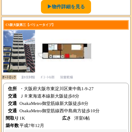
▶物件詳細を見る
CS新大阪第三【バリュータイプ】
住所
・大阪府大阪市東淀川区東中島1-9-27
交通
ＪＲ東海道本線新大阪徒歩8分
交通
OsakaMetro御堂筋線新大阪徒歩8分
交通
OsakaMetro御堂筋線西中島南方徒歩10分
間取り
1K
広さ
洋室6帖
築年数
平成7年12月