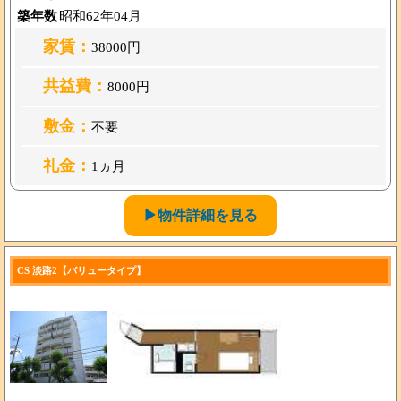
築年数
昭和62年04月
家賃：
38000円
共益費：
8000円
敷金：
不要
礼金：
1ヵ月
▶物件詳細を見る
CS 淡路2【バリュータイプ】