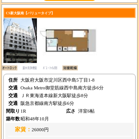
CS新大阪南【バリュータイプ】
住所
大阪府大阪市淀川区西中島5丁目1-8
交通
Osaka Metro御堂筋線西中島南方徒歩6分
交通
ＪＲ東海道本線新大阪駅徒歩8分
交通
阪急京都線南方駅徒歩6分
間取り
1R
広さ
洋室6帖
築年数
昭和48年10月
家賃：
26000円