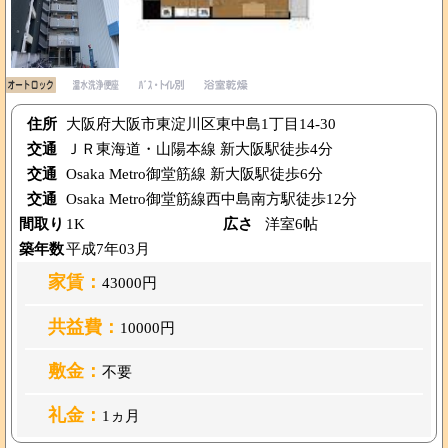
住所
大阪府大阪市東淀川区東中島1丁目14-30
交通
ＪＲ東海道・山陽本線 新大阪駅徒歩4分
交通
Osaka Metro御堂筋線 新大阪駅徒歩6分
交通
Osaka Metro御堂筋線西中島南方駅徒歩12分
間取り
1K
広さ
洋室6帖
築年数
平成7年03月
家賃：
43000円
共益費：
10000円
敷金：
不要
礼金：
1ヵ月