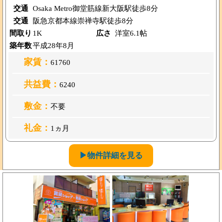
交通
Osaka Metro御堂筋線新大阪駅徒歩8分
交通
阪急京都本線崇禅寺駅徒歩8分
間取り
1K
広さ
洋室6.1帖
築年数
平成28年8月
家賃：
61760
共益費：
6240
敷金：
不要
礼金：
1ヵ月
▶物件詳細を見る