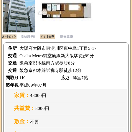
住所
大阪府大阪市東淀川区東中島1丁目5-17
交通
Osaka Metro御堂筋線新大阪駅徒歩9分
交通
阪急京都本線南方駅徒歩8分
交通
阪急京都本線崇禅寺駅徒歩12分
間取り
1K
広さ
洋室7帖
築年数
平成09年07月
家賃：
48000円
共益費：
8000円
敷金：
不要