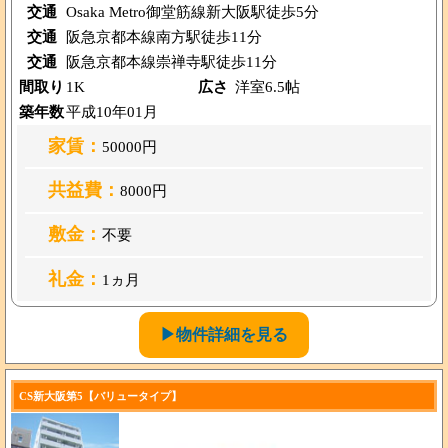
交通
Osaka Metro御堂筋線新大阪駅徒歩5分
交通
阪急京都本線南方駅徒歩11分
交通
阪急京都本線崇禅寺駅徒歩11分
間取り
1K
広さ
洋室6.5帖
築年数
平成10年01月
家賃：
50000円
共益費：
8000円
敷金：
不要
礼金：
1ヵ月
▶物件詳細を見る
CS新大阪第5【バリュータイプ】