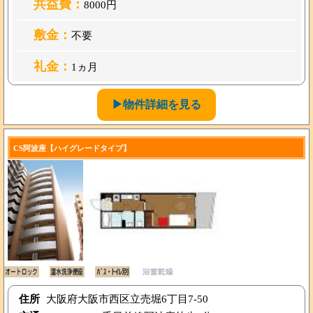
共益費：
8000円
敷金：
不要
礼金：
1ヵ月
▶物件詳細を見る
CS阿波座【ハイグレードタイプ】
住所
大阪府大阪市西区立売堀6丁目7-50