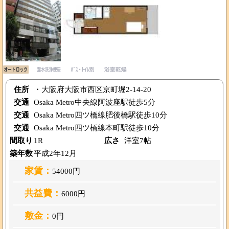
住所
・大阪府大阪市西区京町堀2-14-20
交通
Osaka Metro中央線阿波座駅徒歩5分
交通
Osaka Metro四ツ橋線肥後橋駅徒歩10分
交通
Osaka Metro四ツ橋線本町駅徒歩10分
間取り
1R
広さ
洋室7帖
築年数
平成2年12月
家賃：
54000円
共益費：
6000円
敷金：
0円