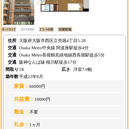
住所
大阪府大阪市西区立売堀4丁目5-28
交通
Osaka Metro中央線 阿波座駅徒歩4分
交通
Osaka Metro長堀鶴見緑地線西長堀駅徒歩5分
交通
阪神なんば線 桜川駅徒歩17分
間取り
1K
広さ
洋室7.0帖
築年数
平成22年8月
家賃：
66000円
共益費：
10000円
敷金：
不要
礼金：
1ヵ月