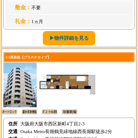
敷金：
不要
礼金：
1ヵ月
▶物件詳細を見る
CS西長堀【プラチナタイプ】
住所
大阪府大阪市西区新町4丁目2-3
交通
Osaka Metro長堀鶴見緑地線西長堀駅徒歩2分