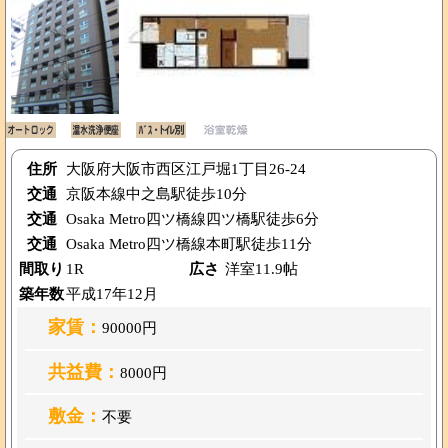
住所
大阪府大阪市西区江戸堀1丁目26-24
交通
京阪本線中之島駅徒歩10分
交通
Osaka Metro四ツ橋線四ツ橋駅徒歩6分
交通
Osaka Metro四ツ橋線本町駅徒歩11分
間取り
1R
広さ
洋室11.9帖
築年数
平成17年12月
家賃：
90000円
共益費：
8000円
敷金：
不要