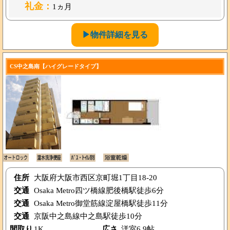
礼金：
1ヵ月
▶物件詳細を見る
CS中之島南【ハイグレードタイプ】
住所
大阪府大阪市西区京町堀1丁目18-20
交通
Osaka Metro四ツ橋線肥後橋駅徒歩6分
交通
Osaka Metro御堂筋線淀屋橋駅徒歩11分
交通
京阪中之島線中之島駅徒歩10分
間取り
1K
広さ
洋室6.9帖