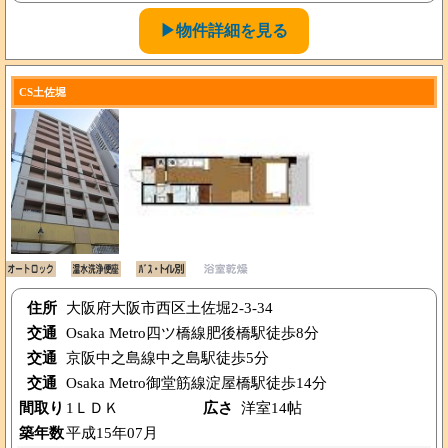
▶物件詳細を見る
CS土佐堀
住所
大阪府大阪市西区土佐堀2-3-34
交通
Osaka Metro四ツ橋線肥後橋駅徒歩8分
交通
京阪中之島線中之島駅徒歩5分
交通
Osaka Metro御堂筋線淀屋橋駅徒歩14分
間取り
1ＬＤＫ
広さ
洋室14帖
築年数
平成15年07月