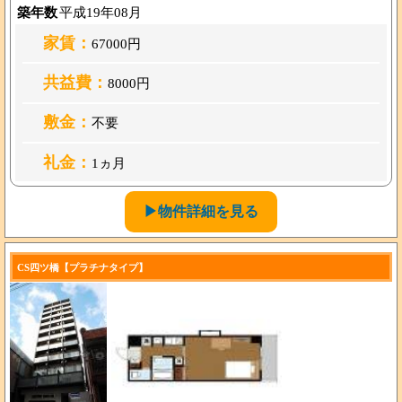
築年数
平成19年08月
家賃：
67000円
共益費：
8000円
敷金：
不要
礼金：
1ヵ月
▶物件詳細を見る
CS四ツ橋【プラチナタイプ】