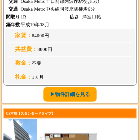
交通
Osaka Metro千日前線阿波座駅徒歩5分
交通
Osaka Metro中央線阿波座駅徒歩6分
間取り
1R
広さ
洋室11帖
築年数
平成19年08月
家賃：
84000円
共益費：
8000円
敷金：
不要
礼金：
1ヵ月
▶物件詳細を見る
CS本町【スタンダードタイプ】