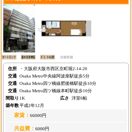
住所
・大阪府大阪市西区京町堀2-14-20
交通
Osaka Metro中央線阿波座駅徒歩5分
交通
Osaka Metro四ツ橋線肥後橋駅徒歩10分
交通
Osaka Metro四ツ橋線本町駅徒歩10分
間取り
1K
広さ
洋室6帖
築年数
平成2年12月
家賃：
66000円
共益費：
6000円