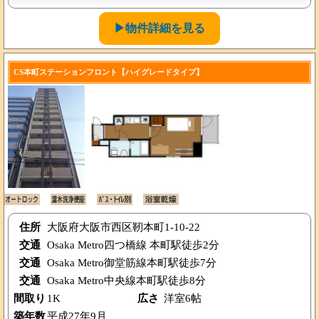
▶物件詳細を見る
CS本町ステーションフロント【ハイグレードタイプ】
住所
大阪府大阪市西区靭本町1-10-22
交通
Osaka Metro四つ橋線 本町駅徒歩2分
交通
Osaka Metro御堂筋線本町駅徒歩7分
交通
Osaka Metro中央線本町駅徒歩8分
間取り
1K
広さ
洋室6帖
築年数
平成27年9月