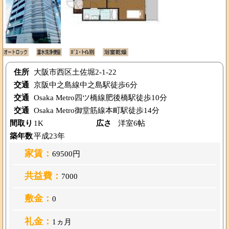
住所
大阪市西区土佐堀2-1-22
交通
京阪中之島線中之島駅徒歩6分
交通
Osaka Metro四ツ橋線肥後橋駅徒歩10分
交通
Osaka Metro御堂筋線本町駅徒歩14分
間取り
1K
広さ
洋室6帖
築年数
平成23年
家賃：
69500円
共益費：
7000
敷金：
0
礼金：
1ヵ月