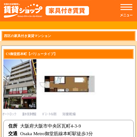
//トップのスライドショー
西区の家具付き賃貸マンション
CS御堂筋本町【バリュータイプ】
住所
大阪府大阪市中央区瓦町4-3-9
交通
Osaka Metro御堂筋線本町駅徒歩3分