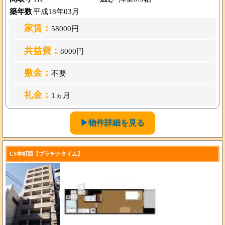
築年数
平成18年03月
家賃：
58000円
共益費：
8000円
敷金：
不要
礼金：
1ヵ月
▶物件詳細を見る
CS本町西【プラチナタイム】