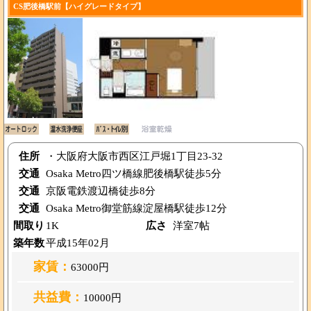
CS肥後橋駅前【ハイグレードタイプ】
住所
・大阪府大阪市西区江戸堀1丁目23-32
交通
Osaka Metro四ツ橋線肥後橋駅徒歩5分
交通
京阪電鉄渡辺橋徒歩8分
交通
Osaka Metro御堂筋線淀屋橋駅徒歩12分
間取り
1K
広さ
洋室7帖
築年数
平成15年02月
家賃：
63000円
共益費：
10000円