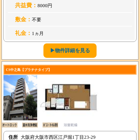
共益費：
8000円
敷金：
不要
礼金：
1ヵ月
▶物件詳細を見る
CS中之島【プラチナタイプ】
住所
大阪府大阪市西区江戸堀1丁目23-29