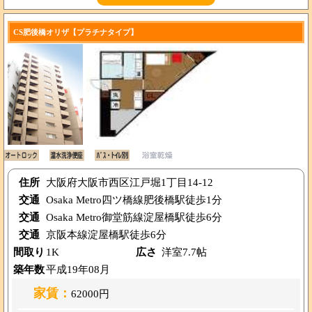
CS肥後橋オリザ【プラチナタイプ】
住所
大阪府大阪市西区江戸堀1丁目14-12
交通
Osaka Metro四ツ橋線肥後橋駅徒歩1分
交通
Osaka Metro御堂筋線淀屋橋駅徒歩6分
交通
京阪本線淀屋橋駅徒歩6分
間取り
1K
広さ
洋室7.7帖
築年数
平成19年08月
家賃：
62000円