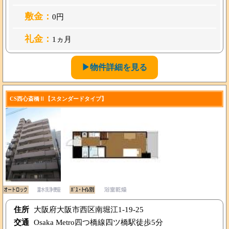
敷金：
0円
礼金：
1ヵ月
▶物件詳細を見る
CS西心斎橋Ⅱ【スタンダードタイプ】
住所
大阪府大阪市西区南堀江1-19-25
交通
Osaka Metro四つ橋線四ツ橋駅徒歩5分