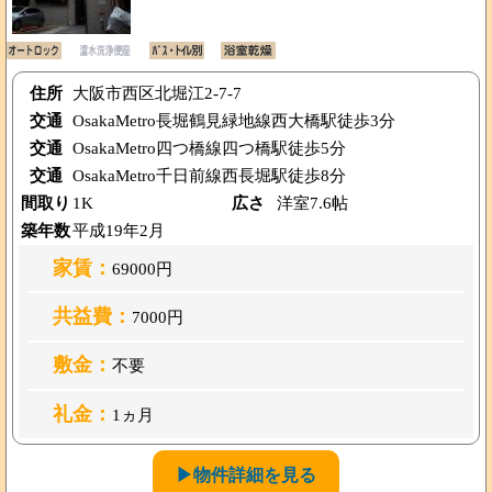
住所
大阪市西区北堀江2-7-7
交通
OsakaMetro長堀鶴見緑地線西大橋駅徒歩3分
交通
OsakaMetro四つ橋線四つ橋駅徒歩5分
交通
OsakaMetro千日前線西長堀駅徒歩8分
間取り
1K
広さ
洋室7.6帖
築年数
平成19年2月
家賃：
69000円
共益費：
7000円
敷金：
不要
礼金：
1ヵ月
▶物件詳細を見る