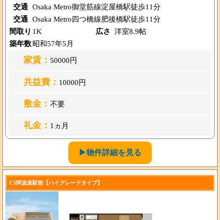
交通
Osaka Metro御堂筋線淀屋橋駅徒歩11分
交通
Osaka Metro四つ橋線肥後橋駅徒歩11分
間取り
1K
広さ
洋室8.9帖
築年数
昭和57年5月
家賃：
50000円
共益費：
10000円
敷金：
不要
礼金：
1ヵ月
▶物件詳細を見る
CS阿波座駅前【ハイグレードタイプ】