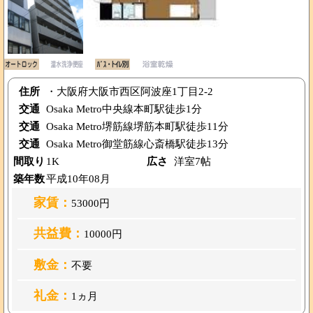
住所
・大阪府大阪市西区阿波座1丁目2-2
交通
Osaka Metro中央線本町駅徒歩1分
交通
Osaka Metro堺筋線堺筋本町駅徒歩11分
交通
Osaka Metro御堂筋線心斎橋駅徒歩13分
間取り
1K
広さ
洋室7帖
築年数
平成10年08月
家賃：
53000円
共益費：
10000円
敷金：
不要
礼金：
1ヵ月