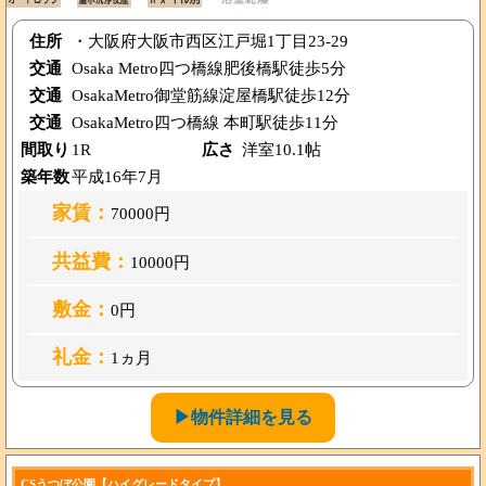
住所
・大阪府大阪市西区江戸堀1丁目23-29
交通
Osaka Metro四つ橋線肥後橋駅徒歩5分
交通
OsakaMetro御堂筋線淀屋橋駅徒歩12分
交通
OsakaMetro四つ橋線 本町駅徒歩11分
間取り
1R
広さ
洋室10.1帖
築年数
平成16年7月
家賃：
70000円
共益費：
10000円
敷金：
0円
礼金：
1ヵ月
▶物件詳細を見る
CSうつぼ公園【ハイグレードタイプ】