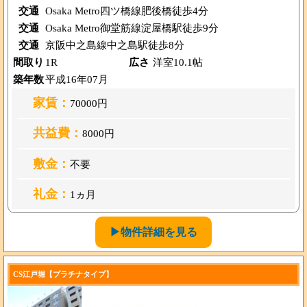
交通
Osaka Metro四ツ橋線肥後橋徒歩4分
交通
Osaka Metro御堂筋線淀屋橋駅徒歩9分
交通
京阪中之島線中之島駅徒歩8分
間取り
1R
広さ
洋室10.1帖
築年数
平成16年07月
家賃：
70000円
共益費：
8000円
敷金：
不要
礼金：
1ヵ月
▶物件詳細を見る
CS江戸堀【プラチナタイプ】