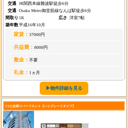
交通
JR関西本線難波駅徒歩6分
交通
Osaka Metro御堂筋線なんば駅徒歩6分
間取り
1K
広さ
洋室7帖
築年数
平成16年10月
家賃：
37000円
共益費：
8000円
敷金：
不要
礼金：
1ヵ月
▶物件詳細を見る
CS土佐堀リバーフロント【ハイグレードタイプ】