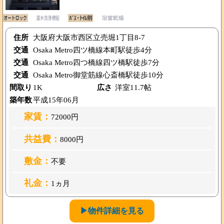
住所
大阪府大阪市西区立売堀1丁目8-7
交通
Osaka Metro四ツ橋線本町駅徒歩4分
交通
Osaka Metro四つ橋線四ツ橋駅徒歩7分
交通
Osaka Metro御堂筋線心斎橋駅徒歩10分
間取り
1K
広さ
洋室11.7帖
築年数
平成15年06月
家賃：
72000円
共益費：
8000円
敷金：
不要
礼金：
1ヵ月
▶物件詳細を見る