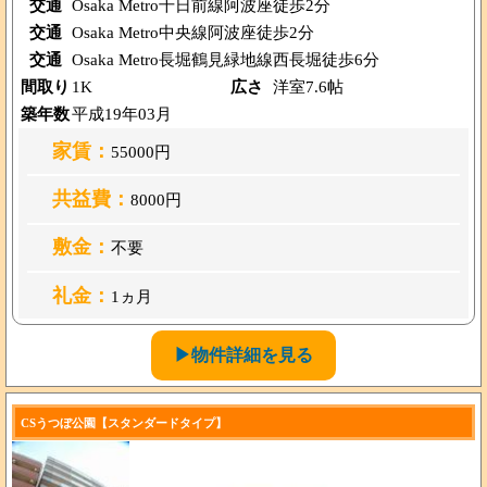
交通
Osaka Metro千日前線阿波座徒歩2分
交通
Osaka Metro中央線阿波座徒歩2分
交通
Osaka Metro長堀鶴見緑地線西長堀徒歩6分
間取り
1K
広さ
洋室7.6帖
築年数
平成19年03月
家賃：
55000円
共益費：
8000円
敷金：
不要
礼金：
1ヵ月
▶物件詳細を見る
CSうつぼ公園【スタンダードタイプ】