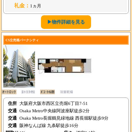
礼金：
1ヵ月
▶物件詳細を見る
CS立売堀パークシティ
住所
大阪府大阪市西区立売堀6丁目7-51
交通
Osaka Metro中央線阿波座駅徒歩2分
交通
Osaka Metro長堀鶴見緑地線 西長堀駅徒歩9分
交通
阪神なんば線 九条駅徒歩16分