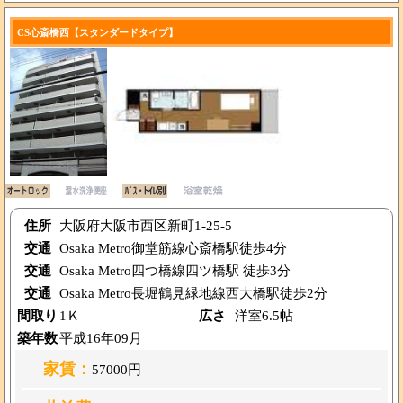
CS心斎橋西【スタンダードタイプ】
住所
大阪府大阪市西区新町1-25-5
交通
Osaka Metro御堂筋線心斎橋駅徒歩4分
交通
Osaka Metro四つ橋線四ツ橋駅 徒歩3分
交通
Osaka Metro長堀鶴見緑地線西大橋駅徒歩2分
間取り
1Ｋ
広さ
洋室6.5帖
築年数
平成16年09月
家賃：
57000円