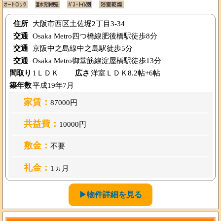
住所
大阪市西区土佐堀2丁目3-34
交通
Osaka Metro四つ橋線肥後橋駅徒歩8分
交通
京阪中之島線中之島駅徒歩5分
交通
Osaka Metro御堂筋線淀屋橋駅徒歩13分
間取り
1ＬＤＫ
広さ
洋室ＬＤＫ8.2帖+6帖
築年数
平成19年7月
家賃：
87000円
共益費：
10000円
敷金：
不要
礼金：
1ヵ月
▶物件詳細を見る