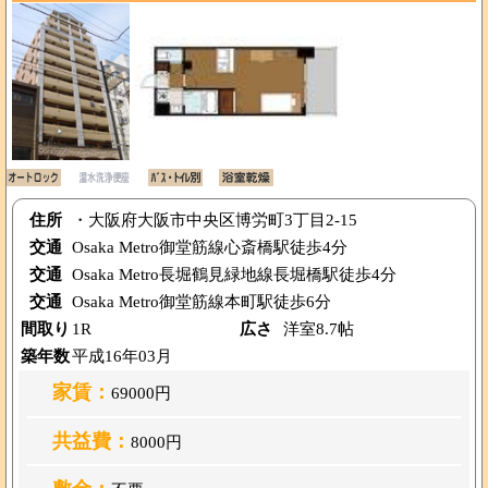
住所
・大阪府大阪市中央区博労町3丁目2-15
交通
Osaka Metro御堂筋線心斎橋駅徒歩4分
交通
Osaka Metro長堀鶴見緑地線長堀橋駅徒歩4分
交通
Osaka Metro御堂筋線本町駅徒歩6分
間取り
1R
広さ
洋室8.7帖
築年数
平成16年03月
家賃：
69000円
共益費：
8000円