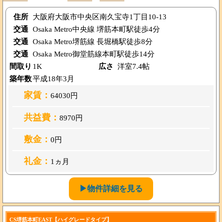
住所
大阪府大阪市中央区南久宝寺1丁目10-13
交通
Osaka Metro中央線 堺筋本町駅徒歩4分
交通
Osaka Metro堺筋線 長堀橋駅徒歩8分
交通
Osaka Metro御堂筋線本町駅徒歩14分
間取り
1K
広さ
洋室7.4帖
築年数
平成18年3月
家賃：
64030円
共益費：
8970円
敷金：
0円
礼金：
1ヵ月
▶物件詳細を見る
CS堺筋本町EAST【ハイグレードタイプ】