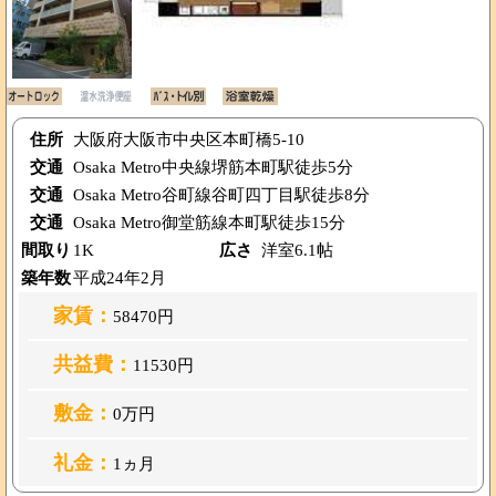
住所
大阪府大阪市中央区本町橋5-10
交通
Osaka Metro中央線堺筋本町駅徒歩5分
交通
Osaka Metro谷町線谷町四丁目駅徒歩8分
交通
Osaka Metro御堂筋線本町駅徒歩15分
間取り
1K
広さ
洋室6.1帖
築年数
平成24年2月
家賃：
58470円
共益費：
11530円
敷金：
0万円
礼金：
1ヵ月