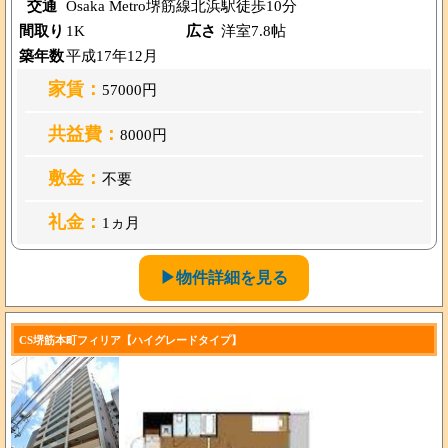
交通
Osaka Metro堺筋線北浜駅徒歩10分
間取り
1K
広さ
洋室7.8帖
築年数
平成17年12月
家賃：
57000円
共益費：
8000円
敷金：
不要
礼金：
1ヵ月
▶物件詳細を見る
CS堺筋本町フィリア【ハイグレードタイプ】