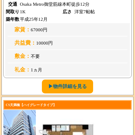
交通
Osaka Metro御堂筋線本町徒歩12分
間取り
1K
広さ
洋室7帖帖
築年数
平成25年12月
家賃：
67000円
共益費：
10000円
敷金：
不要
礼金：
1ヵ月
▶物件詳細を見る
CS天満橋【ハイグレードタイプ】