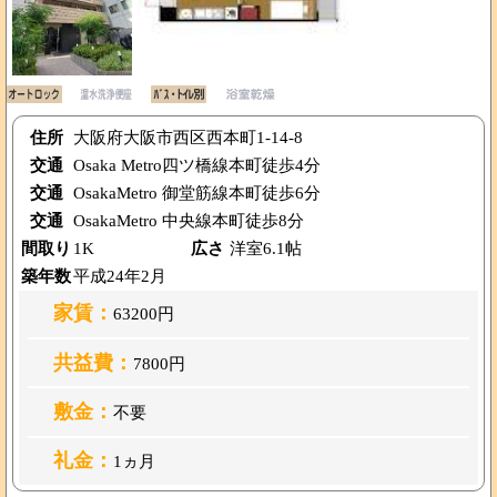
住所
大阪府大阪市西区西本町1-14-8
交通
Osaka Metro四ツ橋線本町徒歩4分
交通
OsakaMetro 御堂筋線本町徒歩6分
交通
OsakaMetro 中央線本町徒歩8分
間取り
1K
広さ
洋室6.1帖
築年数
平成24年2月
家賃：
63200円
共益費：
7800円
敷金：
不要
礼金：
1ヵ月