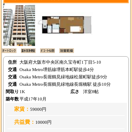
住所
大阪府大阪市中央区南久宝寺町1丁目5-10
交通
Osaka Metro堺筋線堺筋本町駅徒歩4分
交通
Osaka Metro長堀鶴見緑地線松屋町駅徒歩9分
交通
Osaka Metro長堀鶴見緑地線長堀橋駅 徒歩10分
間取り
1K
広さ
洋室8帖
築年数
平成17年10月
家賃：
59000円
共益費：
10000円