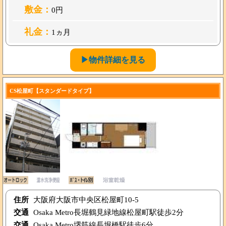
敷金：
0円
礼金：
1ヵ月
▶物件詳細を見る
CS松屋町【スタンダードタイプ】
住所
大阪府大阪市中央区松屋町10-5
交通
Osaka Metro長堀鶴見緑地線松屋町駅徒歩2分
交通
Osaka Metro堺筋線長堀橋駅徒歩6分