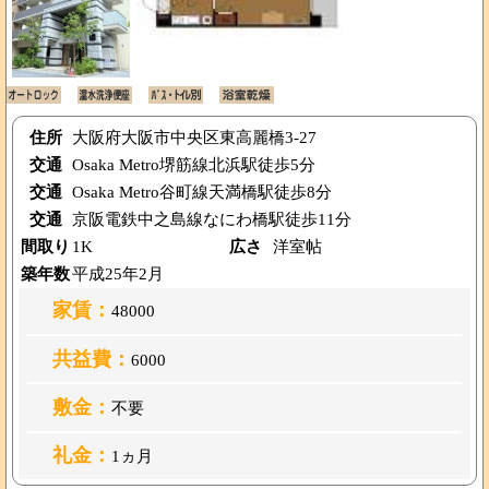
住所
大阪府大阪市中央区東高麗橋3-27
交通
Osaka Metro堺筋線北浜駅徒歩5分
交通
Osaka Metro谷町線天満橋駅徒歩8分
交通
京阪電鉄中之島線なにわ橋駅徒歩11分
間取り
1K
広さ
洋室帖
築年数
平成25年2月
家賃：
48000
共益費：
6000
敷金：
不要
礼金：
1ヵ月