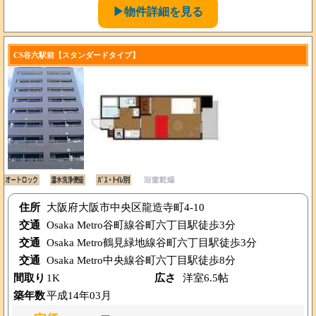
▶物件詳細を見る
CS谷六駅前【スタンダードタイプ】
住所
大阪府大阪市中央区龍造寺町4-10
交通
Osaka Metro谷町線谷町六丁目駅徒歩3分
交通
Osaka Metro鶴見緑地線谷町六丁目駅徒歩3分
交通
Osaka Metro中央線谷町六丁目駅徒歩8分
間取り
1K
広さ
洋室6.5帖
築年数
平成14年03月