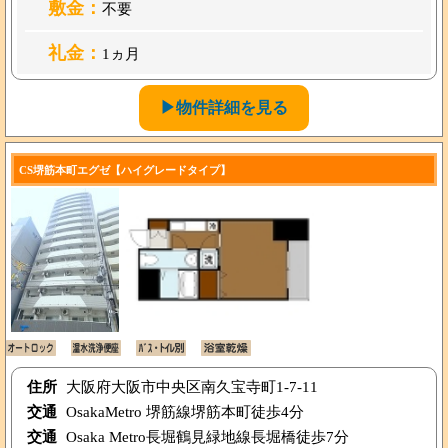
敷金：
不要
礼金：
1ヵ月
▶物件詳細を見る
CS堺筋本町エグゼ【ハイグレードタイプ】
住所
大阪府大阪市中央区南久宝寺町1-7-11
交通
OsakaMetro 堺筋線堺筋本町徒歩4分
交通
Osaka Metro長堀鶴見緑地線長堀橋徒歩7分