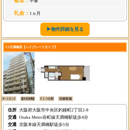
敷金：
不要
礼金：
1ヵ月
▶物件詳細を見る
CS天満橋西【ハイグレードタイプ】
住所
大阪府大阪市中央区釣鐘町2丁目2-8
交通
Osaka Metro谷町線天満橋駅徒歩4分
交通
京阪本線天満橋駅徒歩5分