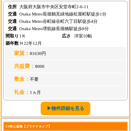
住所
大阪府大阪市中央区安堂寺町2-6-11
交通
Osaka Metro長堀鶴見緑地線松屋町駅徒歩1分
交通
Osaka Metro谷町線谷町六丁目駅徒歩4分
交通
Osaka Metro堺筋線長堀橋駅徒歩8分
間取り
1Ｋ
広さ
洋室10帖
築年数
Ｈ22年12月
家賃：
81630円
共益費：
8000
敷金：
不要
礼金：
1ヵ月
▶物件詳細を見る
CS東心斎橋【プラチナタイプ】