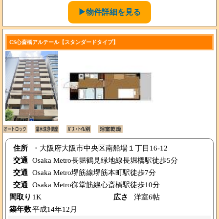
▶物件詳細を見る
CS心斎橋アルテール【スタンダードタイプ】
住所
・大阪府大阪市中央区南船場１丁目16-12
交通
Osaka Metro長堀鶴見緑地線長堀橋駅徒歩5分
交通
Osaka Metro堺筋線堺筋本町駅徒歩7分
交通
Osaka Metro御堂筋線心斎橋駅徒歩10分
間取り
1K
広さ
洋室6帖
築年数
平成14年12月