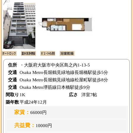
住所
・大阪府大阪市中央区島之内1-13-5
交通
Osaka Metro長堀鶴見緑地線長堀橋駅徒歩5分
交通
Osaka Metro長堀鶴見緑地線松屋町駅徒歩8分
交通
Osaka Metro堺筋線日本橋駅徒歩9分
間取り
1K
広さ
洋室7帖
築年数
平成24年12月
家賃：
66000円
共益費：
10000円