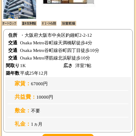
住所
・大阪府大阪市中央区釣鐘町2-2-12
交通
Osaka Metro谷町線天満橋駅徒歩4分
交通
Osaka Metro谷町線谷町四丁目徒歩10分
交通
Osaka Metro堺筋線北浜駅徒歩10分
間取り
1K
広さ
洋室7帖
築年数
平成25年12月
家賃：
67000円
共益費：
10000円
敷金：
不要
礼金：
1ヵ月