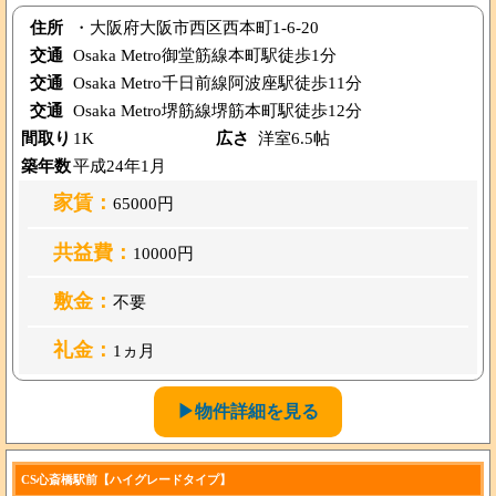
住所
・大阪府大阪市西区西本町1-6-20
交通
Osaka Metro御堂筋線本町駅徒歩1分
交通
Osaka Metro千日前線阿波座駅徒歩11分
交通
Osaka Metro堺筋線堺筋本町駅徒歩12分
間取り
1K
広さ
洋室6.5帖
築年数
平成24年1月
家賃：
65000円
共益費：
10000円
敷金：
不要
礼金：
1ヵ月
▶物件詳細を見る
CS心斎橋駅前【ハイグレードタイプ】