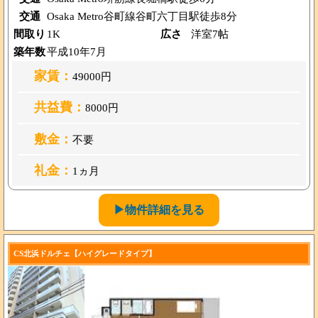
交通
Osaka Metro谷町線谷町六丁目駅徒歩8分
間取り
1K
広さ
洋室7帖
築年数
平成10年7月
家賃：
49000円
共益費：
8000円
敷金：
不要
礼金：
1ヵ月
▶物件詳細を見る
CS北浜ドルチェ【ハイグレードタイプ】