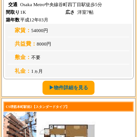
交通
Osaka Metro中央線谷町四丁目駅徒歩5分
間取り
1K
広さ
洋室7帖
築年数
平成12年03月
家賃：
54000円
共益費：
8000円
敷金：
不要
礼金：
1ヵ月
▶物件詳細を見る
CS堺筋本町駅前2【スタンダードタイプ】