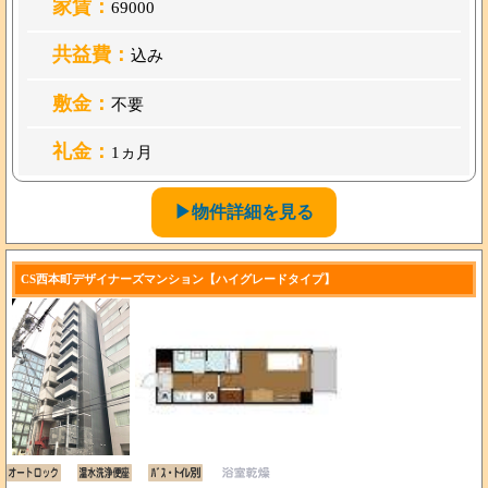
家賃：
69000
共益費：
込み
敷金：
不要
礼金：
1ヵ月
▶物件詳細を見る
CS西本町デザイナーズマンション【ハイグレードタイプ】