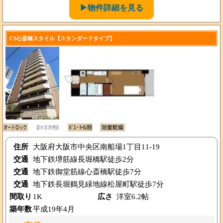
▶物件詳細を見る
CS心斎橋スタイル【スタンダードタイプ】
住所
大阪府大阪市中央区南船場1丁目11-19
交通
地下鉄堺筋線長堀橋駅徒歩2分
交通
地下鉄御堂筋線心斎橋駅徒歩7分
交通
地下鉄長堀鶴見緑地線松屋町駅徒歩7分
間取り
1K
広さ
洋室6.2帖
築年数
平成19年4月