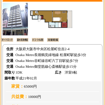
住所
大阪府大阪市中央区松屋町住吉2-4
交通
Osaka Metro長堀鶴見緑地線 松屋町駅徒歩3分
交通
Osaka Metro谷町線谷町六丁目駅徒歩7分
交通
Osaka Metro御堂筋線心斎橋駅徒歩15分
間取り
1DK
広さ
洋室6帖
築年数
平成21年02月
家賃：
65000円
共益費：
10000円