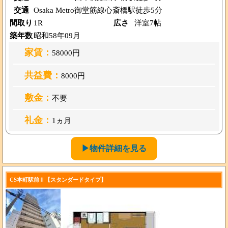
交通
Osaka Metro御堂筋線心斎橋駅徒歩5分
間取り
1R
広さ
洋室7帖
築年数
昭和58年09月
家賃：
58000円
共益費：
8000円
敷金：
不要
礼金：
1ヵ月
▶物件詳細を見る
CS本町駅前Ⅱ【スタンダードタイプ】