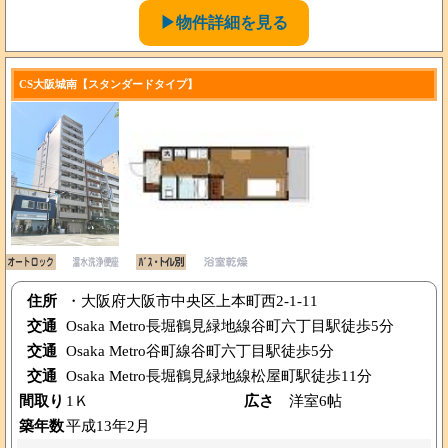
▶物件詳細を見る
CS大阪城南【スタンダードタイプ】
住所
・大阪府大阪市中央区上本町西2-1-11
交通
Osaka Metro長堀鶴見緑地線谷町六丁目駅徒歩5分
交通
Osaka Metro谷町線谷町六丁目駅徒歩5分
交通
Osaka Metro長堀鶴見緑地線松屋町駅徒歩11分
間取り
1Ｋ
広さ
洋室6帖
築年数
平成13年2月