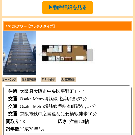
▶物件詳細を見る
CS北浜タワー【プラチナタイプ】
住所
大阪府大阪市中央区平野町1-7-7
交通
Osaka Metro堺筋線北浜駅徒歩3分
交通
Osaka Metro堺筋線堺筋本町駅徒歩7分
交通
京阪電鉄中之島線なにわ橋駅徒歩10分
間取り
1K
広さ
洋室7.3帖
築年数
平成26年3月