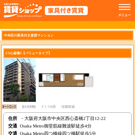
//トップのスライドショー
中央区の家具付き賃貸マンション
CS心斎橋3【バリュータイプ】
住所
・大阪府大阪市中央区西心斎橋2丁目12-22
交通
Osaka Metro御堂筋線難波駅徒歩4分
交通
Osaka Metro四つ橋線四ツ橋駅徒歩5分