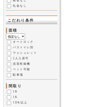
敷金なし
礼金なし
こだわり条件
面積
オートロック
バストイレ別
ウォシュレット
2人入居可
浴室乾燥機
ペット可能
駐車場
間取り
1R
1K
1DK以上