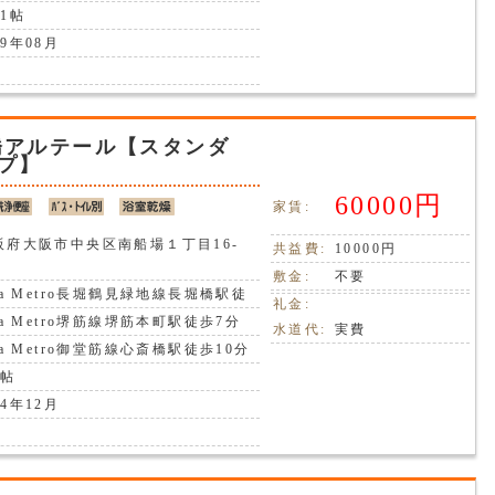
1帖
9年08月
橋アルテール【スタンダ
プ】
60000円
家賃:
阪府大阪市中央区南船場１丁目16-
共益費:
10000円
敷金:
不要
ka Metro長堀鶴見緑地線長堀橋駅徒
礼金:
分
ka Metro堺筋線堺筋本町駅徒歩7分
水道代:
実費
ka Metro御堂筋線心斎橋駅徒歩10分
6帖
4年12月