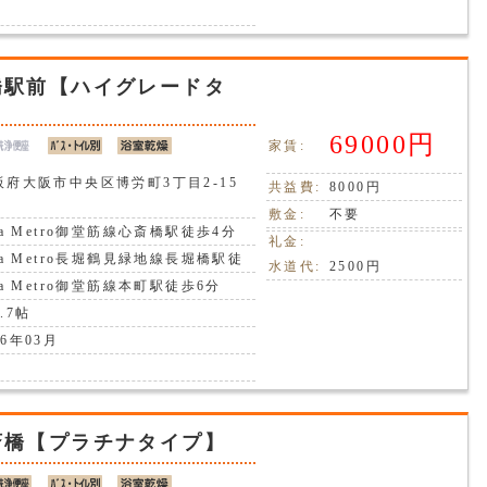
橋駅前【ハイグレードタ
69000円
家賃:
阪府大阪市中央区博労町3丁目2-15
共益費:
8000円
敷金:
不要
ka Metro御堂筋線心斎橋駅徒歩4分
礼金:
ka Metro長堀鶴見緑地線長堀橋駅徒
水道代:
2500円
分
ka Metro御堂筋線本町駅徒歩6分
.7帖
6年03月
斎橋【プラチナタイプ】