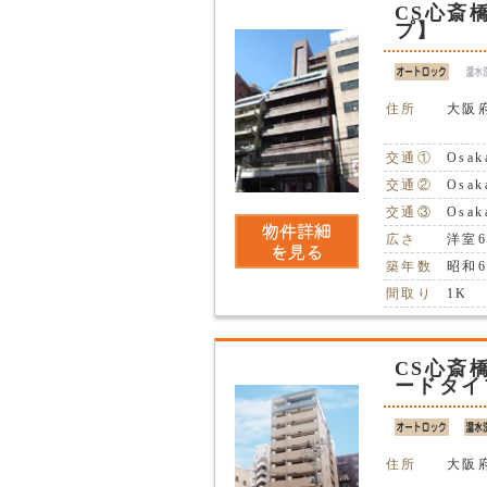
CS心斎
プ】
住所
大阪
交通①
Osa
交通②
Osa
交通③
Osa
広さ
洋室6
築年数
昭和6
間取り
1K
CS心斎
ードタイ
住所
大阪府