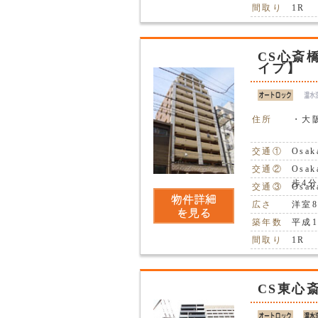
間取り
1R
CS心斎
イプ】
住所
・大
交通①
Osa
交通②
Osa
歩4
交通③
Osa
広さ
洋室8
築年数
平成1
間取り
1R
CS東心