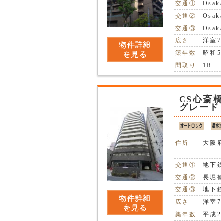
交通①
Osa
交通②
Osa
交通③
Osa
広さ
洋室
築年数
昭和5
間取り
1R
CS心斎
グレード
住所
大阪府
交通①
地下
交通②
長堀
交通③
地下
広さ
洋室7
築年数
平成2