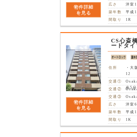
広さ
洋室1
築年数
平成1
間取り
1R
CS心斎
ードタイ
住所
・大
12
交通①
Osa
歩5
交通②
Osa
交通③
Osa
広さ
洋室
築年数
平成1
間取り
1K