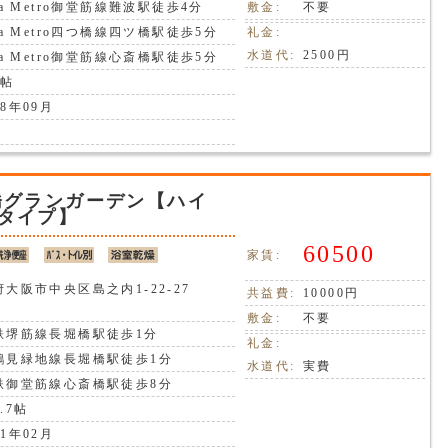
ka Metro御堂筋線難波駅徒歩4分
敷金:
不要
ka Metro四つ橋線四ツ橋駅徒歩5分
礼金:
水道代:
2500円
ka Metro御堂筋線心斎橋駅徒歩5分
7帖
8年09月
橋グランガーデン【ハイ
タイプ】
60500
家賃:
大阪市中央区島之内1-22-27
共益費:
10000円
敷金:
不要
鉄堺筋線長堀橋駅徒歩1分
礼金:
鶴見緑地線長堀橋駅徒歩1分
水道代:
実費
鉄御堂筋線心斎橋駅徒歩8分
.7帖
1年02月