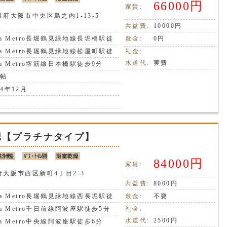
66000円
家賃:
府大阪市中央区島之内1-13-5
共益費:
10000円
ka Metro長堀鶴見緑地線長堀橋駅徒
敷金:
0円
分
ka Metro長堀鶴見緑地線松屋町駅徒
礼金:
分
水道代:
実費
ka Metro堺筋線日本橋駅徒歩9分
7帖
4年12月
堀【プラチナタイプ】
84000円
家賃:
府大阪市西区新町4丁目2-3
共益費:
8000円
ka Metro長堀鶴見緑地線西長堀駅徒
敷金:
不要
分
ka Metro千日前線阿波座駅徒歩5分
礼金:
水道代:
2500円
ka Metro中央線阿波座駅徒歩6分