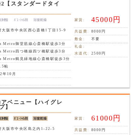
橋2【スタンダードタイ
45000円
家賃:
府大阪市中央区西心斎橋1丁目15-9
共益費:
8000円
敷金:
不要
ka Metro御堂筋線心斎橋駅徒歩3分
礼金:
ka Metro四つ橋線四ツ橋駅徒歩3分
水道代:
2500円
ka Metro鶴見緑地線心斎橋駅徒歩3分
.5帖
2年10月
橋アベニュー【ハイグレ
プ】
61000円
家賃:
大阪市中央区島之内1-22-5
共益費:
8000円