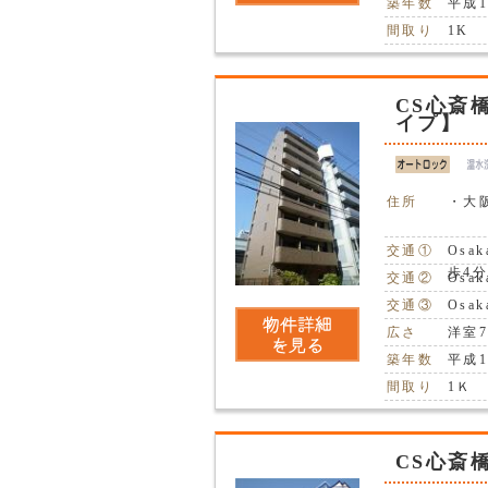
築年数
平成1
間取り
1K
CS心斎
イプ】
住所
・大阪
交通①
Osa
歩4
交通②
Osa
交通③
Osa
広さ
洋室
築年数
平成1
間取り
1Ｋ
CS心斎