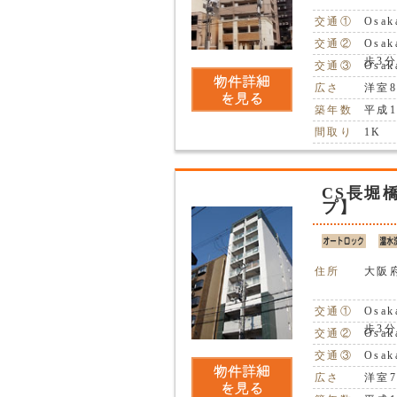
交通①
Osa
交通②
Osa
歩3
交通③
Osa
広さ
洋室
築年数
平成1
間取り
1K
CS長堀
プ】
住所
大阪
交通①
Osa
歩3
交通②
Osa
交通③
Osa
広さ
洋室