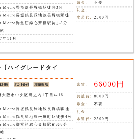
敷金:
不要
ka Metro堺筋線長堀橋駅徒歩3分
礼金:
ka Metro長堀鶴見緑地線長堀橋駅徒
水道代:
2500円
分
ka Metro御堂筋線心斎橋駅徒歩8分
8帖
7年11月
橋【ハイグレードタイ
66000円
家賃:
府大阪市中央区島之内1丁目4-16
共益費:
8000円
敷金:
不要
ka Metro長堀鶴見緑地線長堀橋駅徒
礼金:
分
ka Metro鶴見緑地線松屋町駅徒歩4分
水道代:
2500円
ka Metro御堂筋線心斎橋駅徒歩8分
7帖