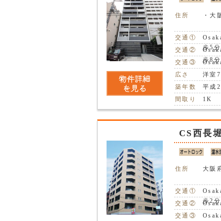
住所
・大阪
交通①
Osa
歩5
交通②
Osa
歩8
交通③
Osa
広さ
洋室
築年数
平成2
間取り
1K
CS西長
住所
大阪
交通①
Osa
歩2
交通②
Osa
交通③
Osa