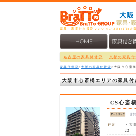
家具・家電付き賃貸マンションはBraTTo
名古屋の家具付賃貸
京都の家具付
家具付賃貸
>
大阪の家具付賃貸
>大阪市心斎
大阪市心斎橋エリアの家具付
CS心斎
住所
・大
22