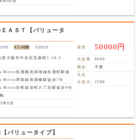
8年09月
橋ＥＡＳＴ【バリュータ
50000円
家賃:
府大阪市中央区瓦屋町1-14-5
共益費:
8000
敷金:
不要
ka Metro長堀鶴見緑地線松屋町駅徒
礼金:
分
ka Metro堺筋線長堀橋駅徒歩7分
水道代:
2500
ka Metro谷町線谷町六丁目駅徒歩9分
7帖
3年6月
橋【バリュータイプ】