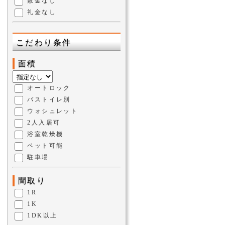
敷金なし
礼金なし
こだわり条件
面積
オートロック
バストイレ別
ウォシュレット
2人入居可
浴室乾燥機
ペット可能
駐車場
間取り
1R
1K
1DK以上