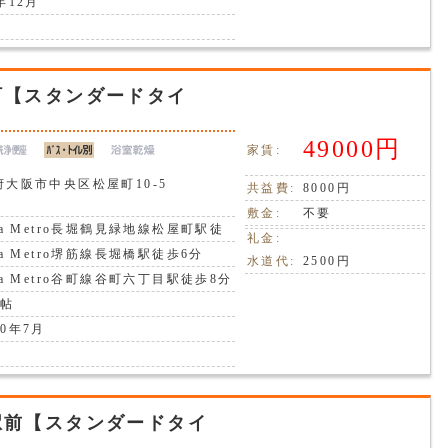
年12月
町【スタンダードタイ
49000円
家賃:
府大阪市中央区松屋町10-5
共益費:
8000円
敷金:
不要
ka Metro長堀鶴見緑地線松屋町駅徒
礼金:
分
ka Metro堺筋線長堀橋駅徒歩6分
水道代:
2500円
ka Metro谷町線谷町六丁目駅徒歩8分
7帖
0年7月
駅前【スタンダードタイ