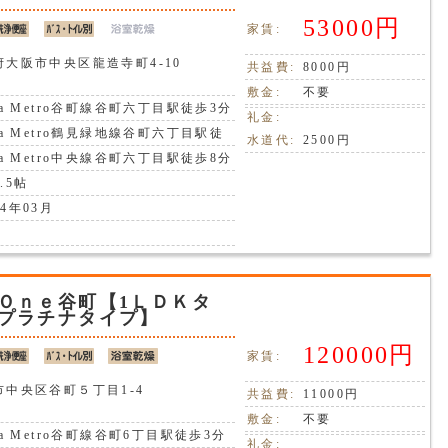
53000円
家賃:
府大阪市中央区龍造寺町4-10
共益費:
8000円
敷金:
不要
ka Metro谷町線谷町六丁目駅徒歩3分
礼金:
ka Metro鶴見緑地線谷町六丁目駅徒
水道代:
2500円
分
ka Metro中央線谷町六丁目駅徒歩8分
.5帖
4年03月
Ｏｎｅ谷町【1ＬＤＫタ
プラチナタイプ】
120000円
家賃:
市中央区谷町５丁目1-4
共益費:
11000円
敷金:
不要
ka Metro谷町線谷町6丁目駅徒歩3分
礼金: