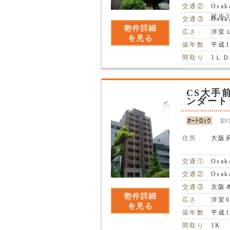
交通②
Osa
徒歩
交通③
Osa
広さ
洋室Ｌ
築年数
平成1
間取り
1Ｌ
CS大手
ンダート
住所
大阪
交通①
Osa
交通②
Osa
交通③
京阪
広さ
洋室6
築年数
平成1
間取り
1K