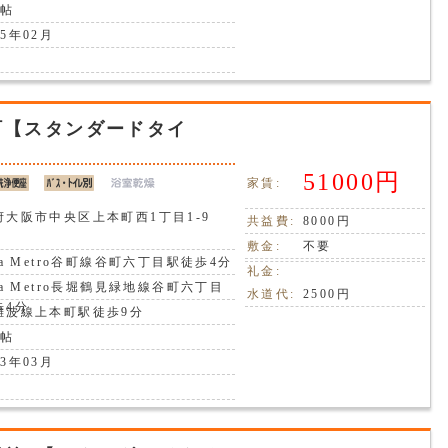
7帖
5年02月
町【スタンダードタイ
51000円
家賃:
府大阪市中央区上本町西1丁目1-9
共益費:
8000円
敷金:
不要
ka Metro谷町線谷町六丁目駅徒歩4分
礼金:
ka Metro長堀鶴見緑地線谷町六丁目
水道代:
2500円
歩4分
難波線上本町駅徒歩9分
7帖
3年03月