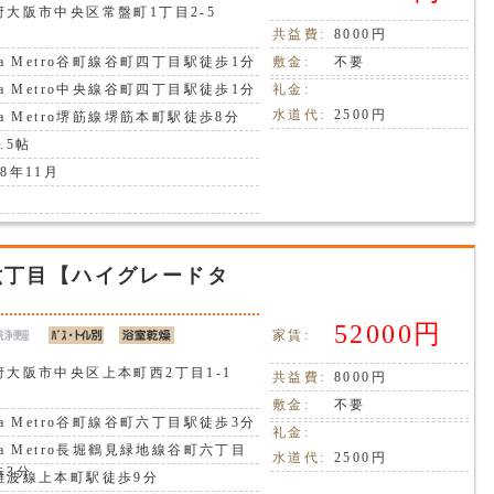
府大阪市中央区常盤町1丁目2-5
共益費:
8000円
ka Metro谷町線谷町四丁目駅徒歩1分
敷金:
不要
ka Metro中央線谷町四丁目駅徒歩1分
礼金:
水道代:
2500円
ka Metro堺筋線堺筋本町駅徒歩8分
.5帖
8年11月
六丁目【ハイグレードタ
52000円
家賃:
府大阪市中央区上本町西2丁目1-1
共益費:
8000円
敷金:
不要
ka Metro谷町線谷町六丁目駅徒歩3分
礼金:
ka Metro長堀鶴見緑地線谷町六丁目
水道代:
2500円
歩3分
難波線上本町駅徒歩9分