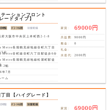
ステーションフロント
レードタイプ】
69000円
家賃:
阪府大阪市中央区上本町西2-1-8
共益費:
9000円
敷金:
0
ka Metro長堀鶴見緑地線谷町六丁目
礼金:
歩5分
ka Metro谷町線谷町六丁目駅徒歩6分
水道代:
2000円
ka Metro長堀鶴見緑地線松屋町駅徒
分
0.2帖
6年7月
ルーム
四丁目【ハイグレード】
69000円
家賃: