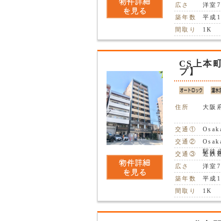
広さ
洋室
築年数
平成1
間取り
1K
CS上本
プ】
住所
大阪
交通①
Osa
交通②
Osa
駅徒
交通③
近鉄
広さ
洋室
築年数
平成1
間取り
1K