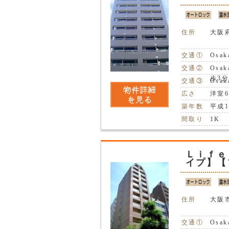
住所
大阪
交通①
Osa
交通②
Osa
歩3
交通③
Osa
広さ
洋室6
築年数
平成1
間取り
1K
Ｌｉｆｅ
イプ】【
住所
大阪
交通①
Osa