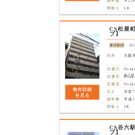
築年数
Ｈ22
間取り
1Ｋ
CS松屋
プ】
住所
大阪
交通①
Osa
歩2
交通②
Osa
交通③
Osa
広さ
洋室
築年数
平成1
間取り
1K
CS谷六
プ】