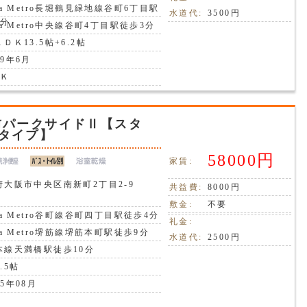
ka Metro長堀鶴見緑地線谷町6丁目駅
水道代:
3500円
3分
ka Metro中央線谷町4丁目駅徒歩3分
ＤＫ13.5帖+6.2帖
9年6月
ＤＫ
前パークサイドⅡ【スタ
タイプ】
58000円
家賃:
府大阪市中央区南新町2丁目2-9
共益費:
8000円
敷金:
不要
ka Metro谷町線谷町四丁目駅徒歩4分
礼金:
ka Metro堺筋線堺筋本町駅徒歩9分
水道代:
2500円
本線天満橋駅徒歩10分
.5帖
5年08月