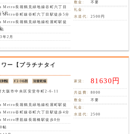
敷金:
不要
ka Metro長堀鶴見緑地線谷町六丁目
礼金:
歩5分
ka Metro谷町線谷町六丁目駅徒歩5分
水道代:
2500円
ka Metro長堀鶴見緑地線松屋町駅徒
分
6帖
3年2月
タワー【プラチナタイ
81630円
家賃:
大阪市中央区安堂寺町2-6-11
共益費:
8000
敷金:
不要
ka Metro長堀鶴見緑地線松屋町駅徒
礼金:
分
ka Metro谷町線谷町六丁目駅徒歩4分
水道代:
2500
ka Metro堺筋線長堀橋駅徒歩8分
0帖