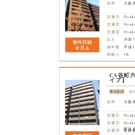
住所
大阪
交通①
Osa
交通②
Osa
交通③
Osa
広さ
洋室7
築年数
平成1
間取り
1K
CS谷町
イプ】
住所
大阪
交通①
Osa
交通②
Osa
駅徒
交通③
近鉄