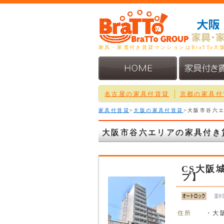
家具・家電付き賃貸マンションはBraTTo
名古屋の家具付賃貸
京都の家具付
家具付賃貸
>
大阪の家具付賃貸
>大阪市谷六
大阪市谷六エリアの家具付き
CS大阪
プ】
住所
・大