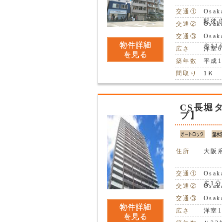
交通①
Osa
駅徒
交通②
Osa
交通③
Osa
歩11
広さ
洋室
築年数
平成1
間取り
1Ｋ
CS長堀
プ】
住所
大阪府
交通①
Osa
歩1
交通②
Osa
交通③
Osa
広さ
洋室1