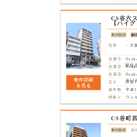
CS谷六
【ハイグ
住所
・大
交通①
Osa
駅徒
交通②
Osa
交通③
Osa
歩12
広さ
洋室1
築年数
平成1
間取り
ワン
CS谷町