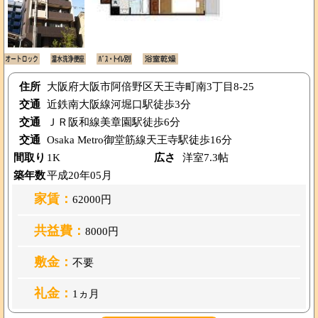
住所
大阪府大阪市阿倍野区天王寺町南3丁目8-25
交通
近鉄南大阪線河堀口駅徒歩3分
交通
ＪＲ阪和線美章園駅徒歩6分
交通
Osaka Metro御堂筋線天王寺駅徒歩16分
間取り
1K
広さ
洋室7.3帖
築年数
平成20年05月
家賃：
62000円
共益費：
8000円
敷金：
不要
礼金：
1ヵ月