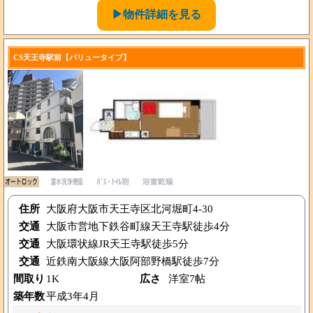
▶物件詳細を見る
CS天王寺駅前【バリュータイプ】
住所
大阪府大阪市天王寺区北河堀町4-30
交通
大阪市営地下鉄谷町線天王寺駅徒歩4分
交通
大阪環状線JR天王寺駅徒歩5分
交通
近鉄南大阪線大阪阿部野橋駅徒歩7分
間取り
1K
広さ
洋室7帖
築年数
平成3年4月