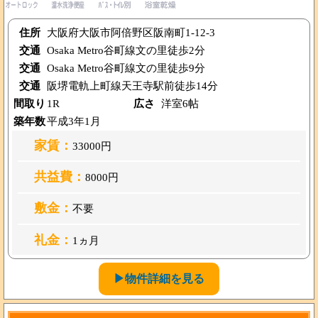
住所
大阪府大阪市阿倍野区阪南町1-12-3
交通
Osaka Metro谷町線文の里徒歩2分
交通
Osaka Metro谷町線文の里徒歩9分
交通
阪堺電軌上町線天王寺駅前徒歩14分
間取り
1R
広さ
洋室6帖
築年数
平成3年1月
家賃：
33000円
共益費：
8000円
敷金：
不要
礼金：
1ヵ月
▶物件詳細を見る