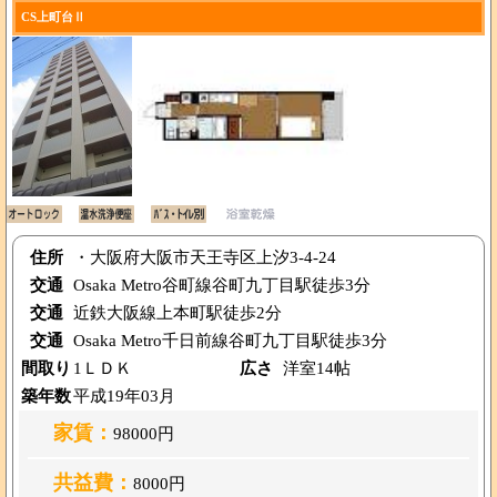
CS上町台Ⅱ
住所
・大阪府大阪市天王寺区上汐3-4-24
交通
Osaka Metro谷町線谷町九丁目駅徒歩3分
交通
近鉄大阪線上本町駅徒歩2分
交通
Osaka Metro千日前線谷町九丁目駅徒歩3分
間取り
1ＬＤＫ
広さ
洋室14帖
築年数
平成19年03月
家賃：
98000円
共益費：
8000円