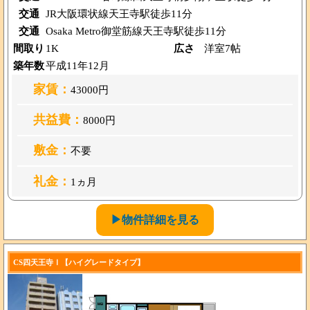
交通
JR大阪環状線天王寺駅徒歩11分
交通
Osaka Metro御堂筋線天王寺駅徒歩11分
間取り
1K
広さ
洋室7帖
築年数
平成11年12月
家賃：
43000円
共益費：
8000円
敷金：
不要
礼金：
1ヵ月
▶物件詳細を見る
CS四天王寺Ⅰ【ハイグレードタイプ】