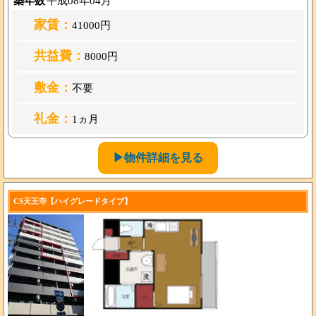
築年数
平成08年04月
家賃：
41000円
共益費：
8000円
敷金：
不要
礼金：
1ヵ月
▶物件詳細を見る
CS天王寺【ハイグレードタイプ】