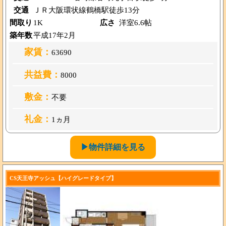
交通
ＪＲ大阪環状線鶴橋駅徒歩13分
間取り
1K
広さ
洋室6.6帖
築年数
平成17年2月
家賃：
63690
共益費：
8000
敷金：
不要
礼金：
1ヵ月
▶物件詳細を見る
CS天王寺アッシュ【ハイグレードタイプ】