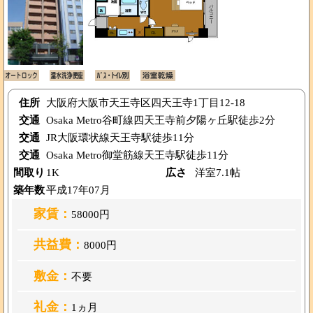
住所
大阪府大阪市天王寺区四天王寺1丁目12-18
交通
Osaka Metro谷町線四天王寺前夕陽ヶ丘駅徒歩2分
交通
JR大阪環状線天王寺駅徒歩11分
交通
Osaka Metro御堂筋線天王寺駅徒歩11分
間取り
1K
広さ
洋室7.1帖
築年数
平成17年07月
家賃：
58000円
共益費：
8000円
敷金：
不要
礼金：
1ヵ月