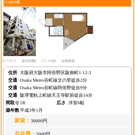
CS文の里
住所
大阪府大阪市阿倍野区阪南町1-12-3
交通
Osaka Metro谷町線文の里徒歩2分
交通
Osaka Metro谷町線阿倍野徒歩9分
交通
阪堺電軌上町線天王寺駅前徒歩14分
間取り
1R
広さ
洋室6帖
築年数
平成3年1月
家賃：
30000円
共益費：
5000円