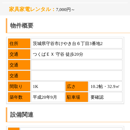
家具家電レンタル：
7,000円～
物件概要
住所
茨城県守谷市けやき台６丁目3番地2
交通
つくばＥＸ 守谷 徒歩20分
交通
交通
間取り
1K
広さ
10.2帖・32.9㎡
築年数
平成20年9月
駐車場
要確認
設備関連