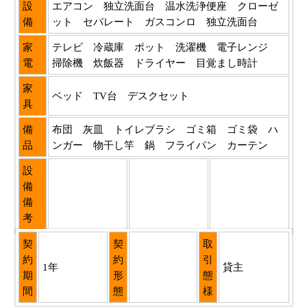
設
エアコン 独立洗面台 温水洗浄便座 クローゼ
備
ット セパレート ガスコンロ 独立洗面台
家
テレビ 冷蔵庫 ポット 洗濯機 電子レンジ
電
掃除機 炊飯器 ドライヤー 目覚まし時計
家
ベッド TV台 デスクセット
具
備
布団 灰皿 トイレブラシ ゴミ箱 ゴミ袋 ハ
品
ンガー 物干し竿 鍋 フライパン カーテン
設
備
備
考
契
契
取
約
約
引
1年
貸主
期
形
態
間
態
様